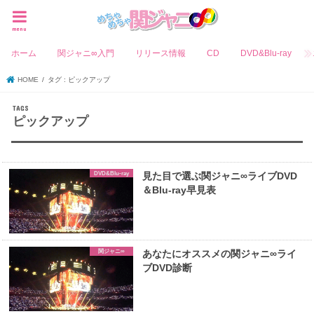
menu
ホーム
関ジャニ∞入門
リリース情報
CD
DVD&Blu-ray
HOME
タグ : ピックアップ
ピックアップ
DVD&Blu-ray
見た目で選ぶ関ジャニ∞ライブDVD
＆Blu-ray早見表
関ジャニ∞
あなたにオススメの関ジャニ∞ライ
ブDVD診断