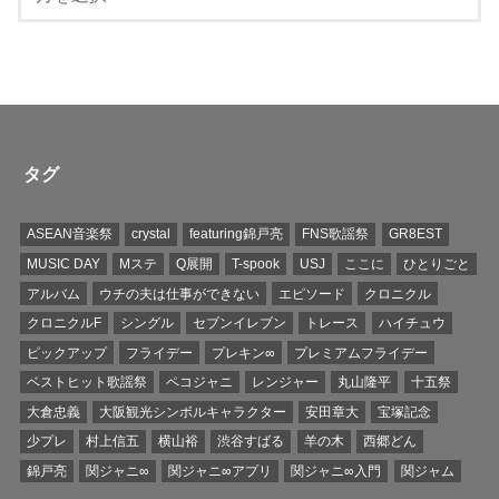
タグ
ASEAN音楽祭
crystal
featuring錦戸亮
FNS歌謡祭
GR8EST
MUSIC DAY
Mステ
Q展開
T-spook
USJ
ここに
ひとりごと
アルバム
ウチの夫は仕事ができない
エピソード
クロニクル
クロニクルF
シングル
セブンイレブン
トレース
ハイチュウ
ピックアップ
フライデー
プレキン∞
プレミアムフライデー
ベストヒット歌謡祭
ペコジャニ
レンジャー
丸山隆平
十五祭
大倉忠義
大阪観光シンボルキャラクター
安田章大
宝塚記念
少プレ
村上信五
横山裕
渋谷すばる
羊の木
西郷どん
錦戸亮
関ジャニ∞
関ジャニ∞アプリ
関ジャニ∞入門
関ジャム