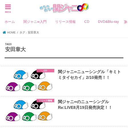
menu
ホーム
関ジャニ∞入門
リリース情報
CD
DVD&Blu-ray
HOME
タグ : 安田章大
安田章大
CD
関ジャニ∞ニューシングル「キミト
ミタイセカイ」2/10発売！！
リリース情報
関ジャニ∞のニューシングル
Re:LIVE8月19日発売決定！！