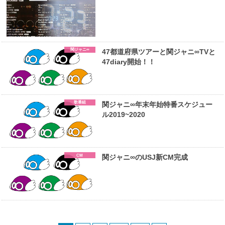
関ジャニ∞
47都道府県ツアーと関ジャニ∞TVと
47diary開始！！
歌番組
関ジャニ∞年末年始特番スケジュー
ル2019~2020
CM
関ジャニ∞のUSJ新CM完成