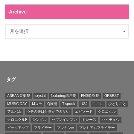
Archive
タグ
ASEAN音楽祭
crystal
featuring錦戸亮
FNS歌謡祭
GR8EST
MUSIC DAY
Mステ
Q展開
T-spook
USJ
ここに
ひとりごと
アルバム
ウチの夫は仕事ができない
エピソード
クロニクル
クロニクルF
シングル
セブンイレブン
トレース
ハイチュウ
ピックアップ
フライデー
プレキン∞
プレミアムフライデー