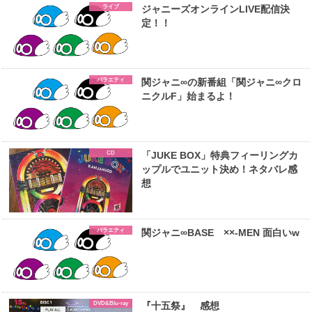
ライブ
ジャニーズオンラインLIVE配信決
定！！
バラエティ
関ジャニ∞の新番組「関ジャニ∞クロ
ニクルF」始まるよ！
CD
「JUKE BOX」特典フィーリングカ
ップルでユニット決め！ネタバレ感
想
バラエティ
関ジャニ∞BASE ××-MEN 面白いw
DVD&Blu-ray
『十五祭』 感想