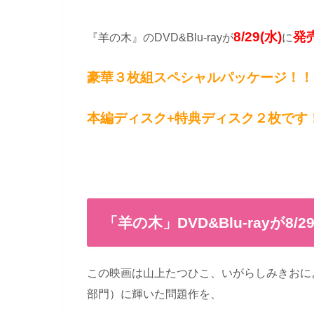
8/29(水)
発
『羊の木』のDVD&Blu-rayが
に
豪華３枚組スペシャルパッケージ！！
本編ディスク+特典ディスク２枚です
「羊の木」DVD&Blu-rayが8/2
この映画は山上たつひこ、いがらしみきおに
部門）に輝いた問題作を、