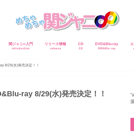
関ジャニ∞入門
リリース情報
CD
DVD&Blu-ray
エ
introduction
release
CD
DVD&Blu-ray
y 8/29(水)発売決定！！
u-ray 8/29(水)発売決定！！