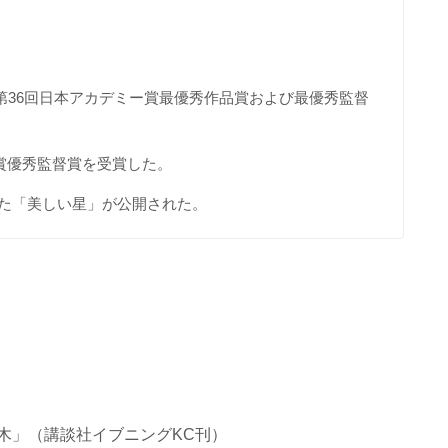
で第36回日本アカデミー賞最優秀作品賞および最優秀監督
賞優秀監督賞を受賞した。
した「美しい星」が公開された。
木」（講談社イブニングKC刊）