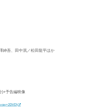
澤紳吾、田中泯／松田龍平ほか
26分)+予告編映像
-ray+2DVD)