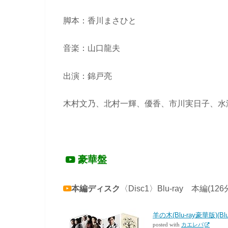
脚本：香川まさひと
音楽：山口龍夫
出演：錦戸亮
木村文乃、北村一輝、優香、市川実日子、水
豪華盤
本編ディスク
〈Disc1〉Blu-ray 本編(1
羊の木(Blu-ray豪華版)(Blu
posted with
カエレバ