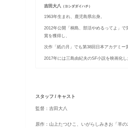
吉田大八
（ヨシダダイハチ）
1963年生まれ、鹿児島県出身。
2012年公開「桐島、部活やめるってよ」
賞を獲得し、
次作「紙の月」でも第38回日本アカデミー
2017年には三島由紀夫のSF小説を映画化
スタッフ / キャスト
監督：吉田大八
原作：山上たつひこ、いがらしみきお「羊の