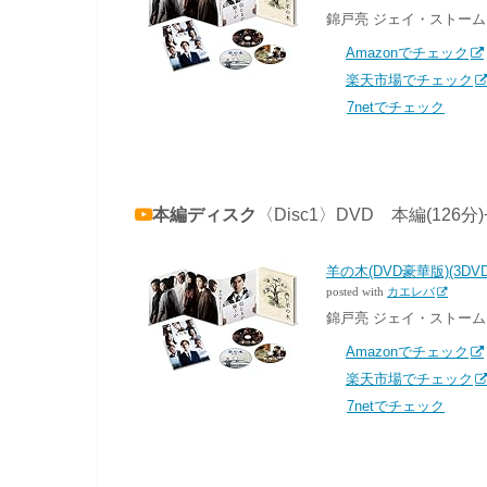
錦戸亮 ジェイ・ストーム 20
Amazonでチェック
楽天市場でチェック
7netでチェック
本編ディスク
〈Disc1〉DVD 本編(126
羊の木(DVD豪華版)(3DVD
posted with
カエレバ
錦戸亮 ジェイ・ストーム 20
Amazonでチェック
楽天市場でチェック
7netでチェック