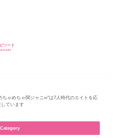
ピソード
episode
”めちゃめちゃ関ジャニ∞”は7人時代のエイトを応
援しています
Category