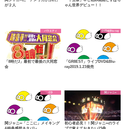
が２人
ゃん世界デビュー！！
バラエティ
DVD&Blu-ray
「8時だJ」最初で最後の大同窓
「GR8EST」ライブDVD&Blu-
会
ray2019.1.23発売
CD
関ジャニ∞
関ジャニ∞「ここに」メイキング
初心者必見！！関ジャニ∞のライ
&特典感想ネタバレ
ブで覚えておきたい15曲