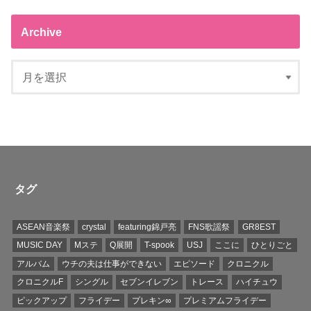
Archive
タグ
ASEAN音楽祭
crystal
featuring錦戸亮
FNS歌謡祭
GR8EST
MUSIC DAY
Mステ
Q展開
T-spook
USJ
ここに
ひとりごと
アルバム
ウチの夫は仕事ができない
エピソード
クロニクル
クロニクルF
シングル
セブンイレブン
トレース
ハイチュウ
ピックアップ
フライデー
プレキン∞
プレミアムフライデー