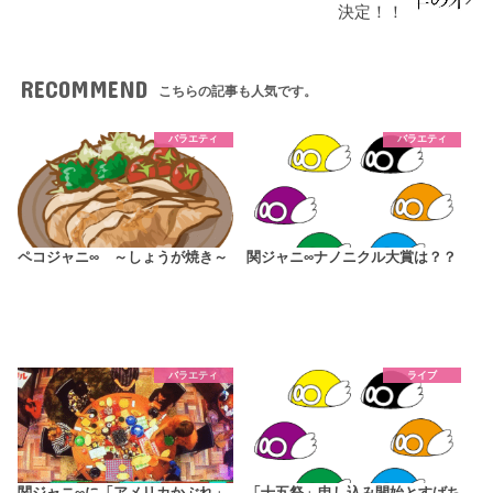
決定！！
RECOMMEND
こちらの記事も人気です。
バラエティ
バラエティ
ペコジャニ∞ ～しょうが焼き～
関ジャニ∞ナノニクル大賞は？？
バラエティ
ライブ
関ジャニ∞に「アメリカかぶれ」
「十五祭」申し込み開始とすばち