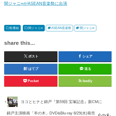
関ジャニ∞がASEAN音楽祭に出演
歌番組
関ジャニ∞
ASEAN音楽祭
関ジャニ∞
share this...
ポスト
シェア
はてブ
送る
Pocket
feedly
ヨコとヒナと錦戸『第59回 宝塚記念』新CMに
錦戸主演映画「羊の木」DVD&Blu-ray 8/29(水)発売