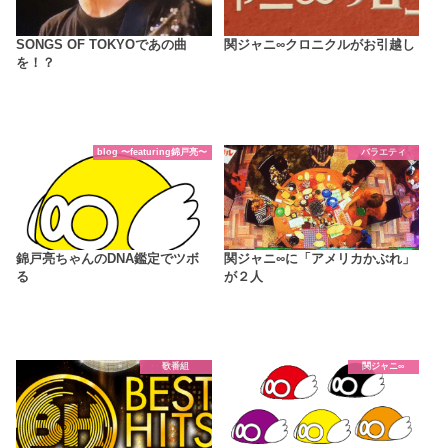
SONGS OF TOKYOであの曲
関ジャニ∞クロニクルがお引越し
を！？
blog 〜featuring錦戸亮〜
バラエティ
錦戸亮ちゃんのDNA鑑定でツボ
関ジャニ∞に「アメリカかぶれ」
る
が２人
歌番組
関ジャニ∞