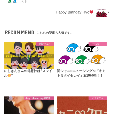
スト
Happy Birthday Ryo
RECOMMEND
こちらの記事も人気です。
関ジャニ∞
CD
にしきんさんの得意技は”スマイ
関ジャニ∞ニューシングル「キミ
ル
”
トミタイセカイ」2/10発売！！
blog 〜featuring錦戸亮〜
バラエティ