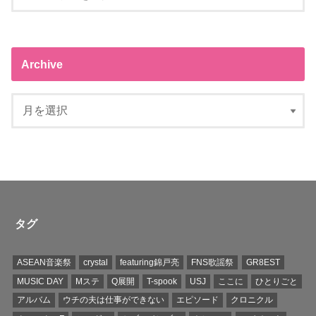
Archive
タグ
ASEAN音楽祭
crystal
featuring錦戸亮
FNS歌謡祭
GR8EST
MUSIC DAY
Mステ
Q展開
T-spook
USJ
ここに
ひとりごと
アルバム
ウチの夫は仕事ができない
エピソード
クロニクル