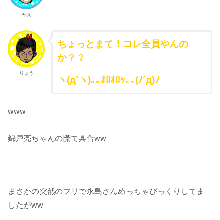
ヤス
ちょっとまて！コレ全員やんの
か？？
りょう
ヽ(д`ヽ)｡｡ｵﾛｵﾛｯ｡｡(ﾉ´д)ﾉ
www
錦戸亮ちゃんの慌て具合ww
まさかの突然のフリで永島さんめっちゃびっくりしてま
したがww