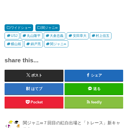
ワイドショー
関ジャニ∞
USJ
丸山隆平
大倉忠義
安田章大
村上信五
横山裕
錦戸亮
関ジャニ∞
share this...
ポスト
シェア
はてブ
送る
Pocket
feedly
関ジャニ∞７回目の紅白出場と「トレース」新キャ