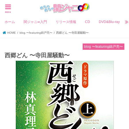
menu
ホーム
関ジャニ∞入門
リリース情報
CD
DVD&Blu-ray
HOME
blog 〜featuring錦戸亮〜
西郷どん 〜寺田屋騒動〜
blog 〜featuring錦戸亮〜
西郷どん 〜寺田屋騒動〜