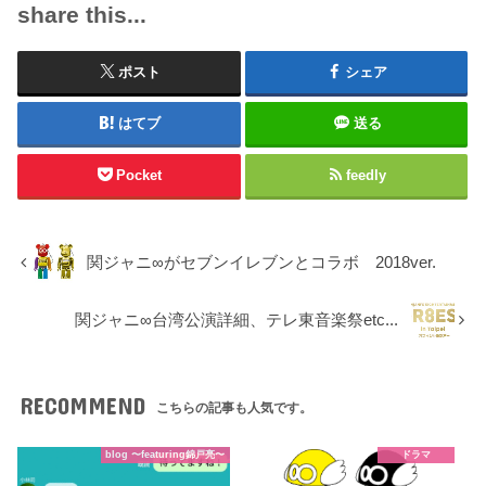
share this...
ポスト
シェア
はてブ
送る
Pocket
feedly
関ジャニ∞がセブンイレブンとコラボ 2018ver.
関ジャニ∞台湾公演詳細、テレ東音楽祭etc...
RECOMMEND
こちらの記事も人気です。
blog 〜featuring錦戸亮〜
ドラマ