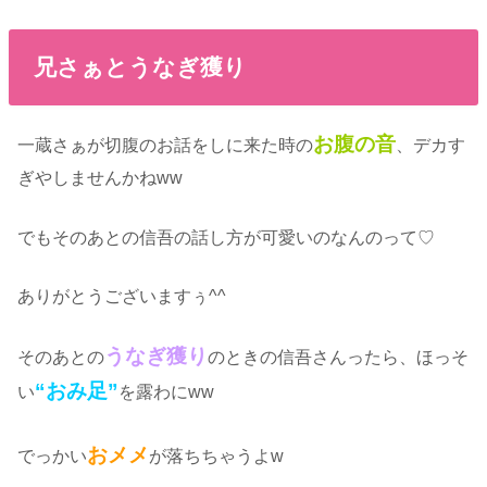
兄さぁとうなぎ獲り
お腹の音
一蔵さぁが切腹のお話をしに来た時の
、デカす
ぎやしませんかねww
でもそのあとの信吾の話し方が可愛いのなんのって♡
ありがとうございますぅ^^
うなぎ獲り
そのあとの
のときの信吾さんったら、ほっそ
“おみ足”
い
を露わにww
おメメ
でっかい
が落ちちゃうよw