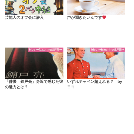
芸能人のオフ会に潜入
声が聞きたいんです
blog 〜featuring錦戸亮〜
blog 〜featuring錦戸亮〜
「俳優 錦戸亮」身近で感じた彼
いずれテッペン超えれる？ by
の魅力とは？
ヨコ