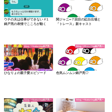
ウチの夫は仕事ができない #１
関ジャニ∞７回目の紅白出場と
錦戸亮の表情でこころが動く
「トレース」新キャスト
blog 〜featuring錦戸亮〜
blog 〜featuring錦戸亮〜
ひなりょの親子愛エピソード
色気ムンムン錦戸亮♡
blog 〜featuring錦戸亮〜
blog 〜featuring錦戸亮〜