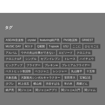
タグ
ASEAN音楽祭
crystal
featuring錦戸亮
FNS歌謡祭
GR8EST
MUSIC DAY
Mステ
Q展開
T-spook
USJ
ここに
ひとりごと
アルバム
ウチの夫は仕事ができない
エピソード
クロニクル
クロニクルF
シングル
セブンイレブン
トレース
ハイチュウ
ピックアップ
フライデー
プレキン∞
プレミアムフライデー
ベストヒット歌謡祭
ペコジャニ
レンジャー
丸山隆平
十五祭
大倉忠義
大阪観光シンボルキャラクター
安田章大
宝塚記念
少プレ
村上信五
横山裕
渋谷すばる
羊の木
西郷どん
錦戸亮
関ジャニ∞
関ジャニ∞アプリ
関ジャニ∞入門
関ジャム