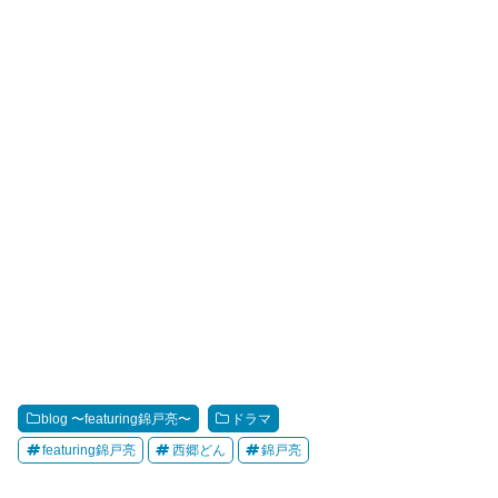
blog 〜featuring錦戸亮〜
ドラマ
featuring錦戸亮
西郷どん
錦戸亮