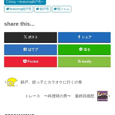
blog 〜featuring錦戸亮〜
featuring錦戸亮
錦戸亮
関ジャム
share this...
ポスト
シェア
はてブ
送る
Pocket
feedly
錦戸、姪っ子とカラオケに行くの巻
トレース 〜科捜研の男〜 最終回感想