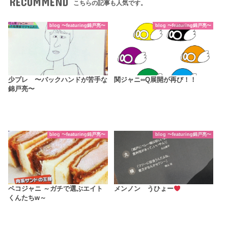
RECOMMEND
こちらの記事も人気です。
blog 〜featuring錦戸亮〜
blog 〜featuring錦戸亮〜
少プレ 〜バックハンドが苦手な
関ジャニ∞Q展開が再び！！
錦戸亮〜
blog 〜featuring錦戸亮〜
blog 〜featuring錦戸亮〜
ペコジャニ ～ガチで選ぶエイト
メンノン うひょー
くんたちw～