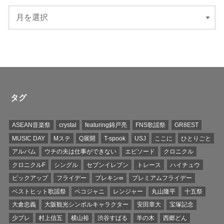
タグ
ASEAN音楽祭
crystal
featuring錦戸亮
FNS歌謡祭
GR8EST
MUSIC DAY
Mステ
Q展開
T-spook
USJ
ここに
ひとりごと
アルバム
ウチの夫は仕事ができない
エピソード
クロニクル
クロニクルF
シングル
セブンイレブン
トレース
ハイチュウ
ピックアップ
フライデー
プレキン∞
プレミアムフライデー
ベストヒット歌謡祭
ペコジャニ
レンジャー
丸山隆平
十五祭
大倉忠義
大阪観光シンボルキャラクター
安田章大
宝塚記念
少プレ
村上信五
横山裕
渋谷すばる
羊の木
西郷どん