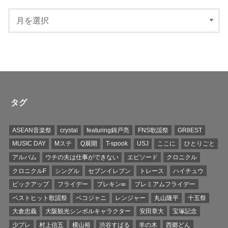
タグ
ASEAN音楽祭
crystal
featuring錦戸亮
FNS歌謡祭
GR8EST
MUSIC DAY
Mステ
Q展開
T-spook
USJ
ここに
ひとりごと
アルバム
ウチの夫は仕事ができない
エピソード
クロニクル
クロニクルF
シングル
セブンイレブン
トレース
ハイチュウ
ピックアップ
フライデー
プレキン∞
プレミアムフライデー
ベストヒット歌謡祭
ペコジャニ
レンジャー
丸山隆平
十五祭
大倉忠義
大阪観光シンボルキャラクター
安田章大
宝塚記念
少プレ
村上信五
横山裕
渋谷すばる
羊の木
西郷どん