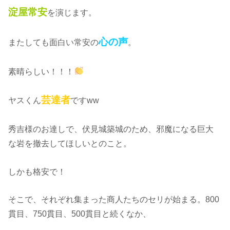
淀屋常安
を演じます。
心の声
またしても面白い常安の
。
素晴らしい！！！
芸達者
ヤスくん
ですww
秀吉様のお達しで、伏見城築城のため、邪魔になる巨大
な岩を撤去してほしいとのこと。
しかも格安で！
そこで、それぞれ集まった商人たちのセリが始まる。800
貫目、750貫目、500貫目と続くなか、