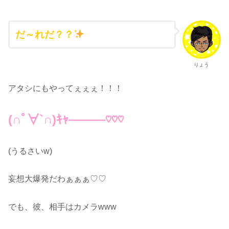
だ～れだ？？
りょう
アタシにもやってぇぇぇ！！！
(∩ﾟ︎∀︎`∩︎)ｷｬ―――♡♡♡
(うるさいw)
妄想大爆発だわぁぁぁ♡♡
でも、彼、相手はカメラwww