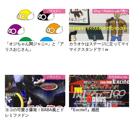
バラエティ
blog 〜featuring錦戸亮〜
「オジちゃん関ジャニ∞」と「ア
カラオケはステージに立ってマイ
リスおじさん」
マイクスタンドで！w
バラエティ
DVD&Blu-ray
ヨコの可愛さ爆発！BABA嵐とド
『Excite!!』感想
レミファドン