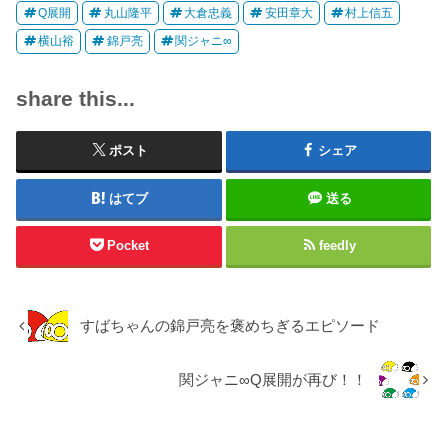
Q展開
丸山隆平
大倉忠義
安田章大
村上信五
横山裕
錦戸亮
関ジャニ∞
share this...
ポスト
シェア
はてブ
送る
Pocket
feedly
すばちゃんの錦戸亮を褒めちぎるエピソード
関ジャニ∞Q展開が再び！！