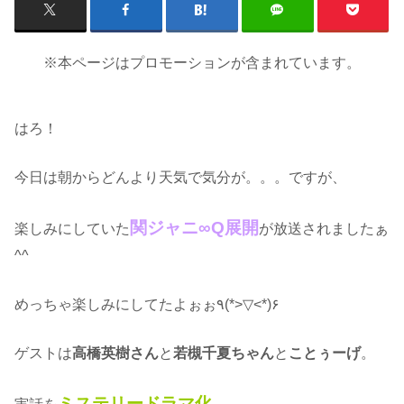
※本ページはプロモーションが含まれています。
はろ！
今日は朝からどんより天気で気分が。。。ですが、
関ジャニ∞Q展開
楽しみにしていた
が放送されましたぁ
^^
めっちゃ楽しみにしてたよぉぉ٩(*>▽<*)۶
ゲストは
高橋英樹さん
と
若槻千夏ちゃん
と
ことぅーげ
。
ミステリードラマ化
実話を
。