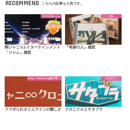
RECOMMEND
こちらの記事も人気です。
DVD&Blu-ray
CD
関ジャニ'sエイターテインメント
『奇跡の人』感想
「ジャム」感想
blog 〜featuring錦戸亮〜
バラエティ
ファボられタイムラインの難しさ
クロニクルとサタプラ