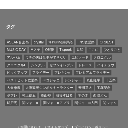
タグ
ASEAN音楽祭
crystal
featuring錦戸亮
FNS歌謡祭
GR8EST
MUSIC DAY
Mステ
Q展開
T-spook
USJ
ここに
ひとりごと
アルバム
ウチの夫は仕事ができない
エピソード
クロニクル
クロニクルF
シングル
セブンイレブン
トレース
ハイチュウ
ピックアップ
フライデー
プレキン∞
プレミアムフライデー
ベストヒット歌謡祭
ペコジャニ
レンジャー
丸山隆平
十五祭
大倉忠義
大阪観光シンボルキャラクター
安田章大
宝塚記念
少プレ
村上信五
横山裕
渋谷すばる
羊の木
西郷どん
錦戸亮
関ジャニ∞
関ジャニ∞アプリ
関ジャニ∞入門
関ジャム
お問い合わせ
サイトマップ
プライバシーポリシー