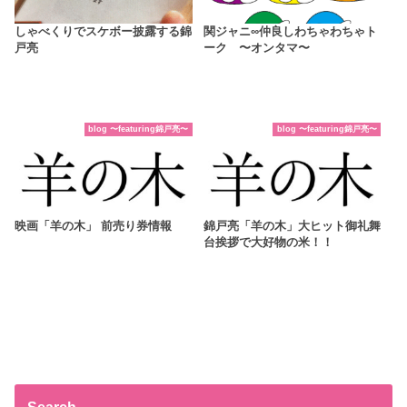
しゃべくりでスケボー披露する錦
関ジャニ∞仲良しわちゃわちゃト
戸亮
ーク 〜オンタマ〜
blog 〜featuring錦戸亮〜
blog 〜featuring錦戸亮〜
映画「羊の木」 前売り券情報
錦戸亮「羊の木」大ヒット御礼舞
台挨拶で大好物の米！！
Search