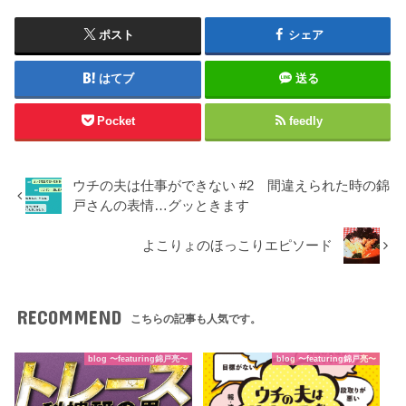
ポスト
シェア
はてブ
送る
Pocket
feedly
ウチの夫は仕事ができない #2 間違えられた時の錦
戸さんの表情…グッときます
よこりょのほっこりエピソード
RECOMMEND
こちらの記事も人気です。
blog 〜featuring錦戸亮〜
blog 〜featuring錦戸亮〜