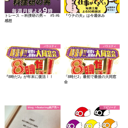
トレース ～科捜研の男～ #5 #6
『ウチの夫』は今週休み
感想
バラエティ
バラエティ
『8時だJ』が年末に復活！！
「8時だJ」最初で最後の大同窓
会
blog 〜featuring錦戸亮〜
エピソード