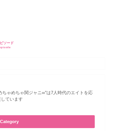
ピソード
episode
”めちゃめちゃ関ジャニ∞”は7人時代のエイトを応
援しています
Category