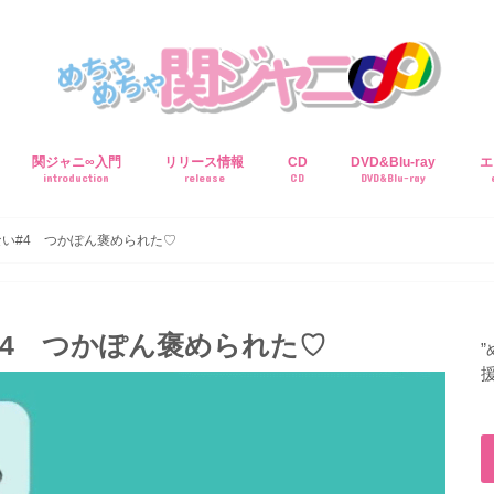
関ジャニ∞入門
リリース情報
CD
DVD&Blu-ray
エ
introduction
release
CD
DVD&Blu-ray
い#4 つかぽん褒められた♡
4 つかぽん褒められた♡