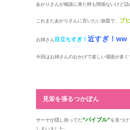
あかりさんが相談に来た時も関係ないけど話
ブ
これまたあかりさんに言いたい放題で、
近すぎ！ww
目
立ちすぎ！
お姉さん
今回はお姉さんのおかげで楽しい場面が多く
見栄を張るつかぽん
”バイブル”
サーヤが隠し持ってた
を見つけ
しまいました。