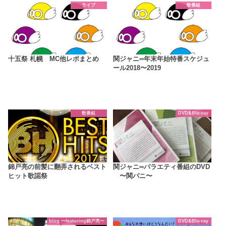
ライブ
歌番組
十五祭 札幌 MC他レポまとめ
関ジャニ∞年末年始特番スケジュ
ール2018〜2019
歌番組
DVD&Blu-ray
錦戸亮の前髪に翻弄されるベスト
関ジャニ∞バラエティ番組のDVD
ヒット歌謡祭
〜関パニ〜
blog 〜featuring錦戸亮〜
DVD&Blu-ray