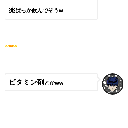
薬
ばっか飲んでそうw
w
w
w
ビタミン剤
とかww
ヨコ