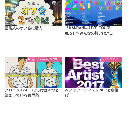
芸能人のオフ会に潜入
『KANJANI∞ LIVE TOUR!!
8EST 〜みんなの想いはど…
blog 〜featuring錦戸亮〜
バラエティ
クロニクルSP ぽっけは４つと
ベストアーティスト2017と唐揚
決まっている錦戸亮
げ