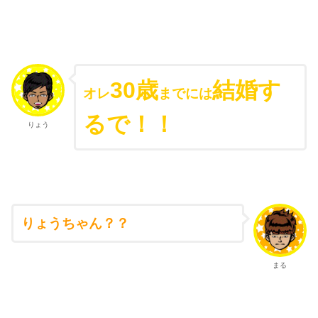
30歳
結婚す
オレ
までには
るで！！
りょう
りょうちゃん？？
まる